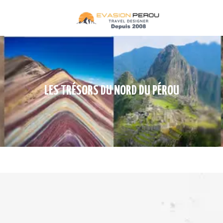
ACCUEIL
CIRCUITS
DESTINATIONS
TREKS
LES TRÉSORS DU NORD DU PÉROU
TRAINS
CROISIÈRES
QUI SOMMES NOUS
CONTACT
INFOS PRATIQUES
TERMES ET CONDITIONS