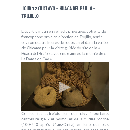
JOUR 12 CHICLAYO – HUACA DEL BRUJO –
TRUJILLO
Départ le matin en véhicule privé avec votre guide
francophone privé en direction de Trujillo, après
environ quatre heures de route, arrêt dans la vallée
de Chicama pour la visite guidée du site de la «
Huaca del Brujo » avec entre autres, la momie de «
La Dama de Cao ».
Ce lieu fut autrefois l’un des plus importants
centres religieux et politiques de la culture Moche
(100-750 après Jésus-Christ) et l’une des plus
belles pyramides qu’ils ont construites dans cette