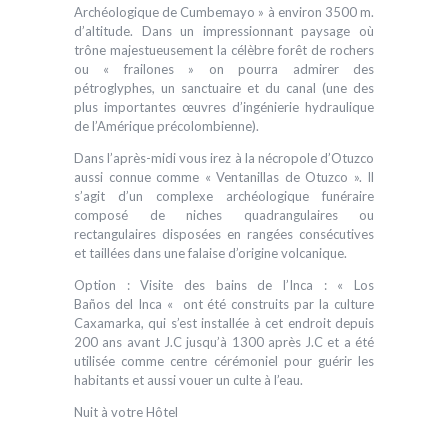
Archéologique de Cumbemayo » à environ 3500 m.
d’altitude. Dans un impressionnant paysage où
trône majestueusement la célèbre forêt de rochers
ou « frailones » on pourra admirer des
pétroglyphes, un sanctuaire et du canal (une des
plus importantes œuvres d’ingénierie hydraulique
de l’Amérique précolombienne).
Dans l’après-midi vous irez à la nécropole d’Otuzco
aussi connue comme « Ventanillas de Otuzco ». Il
s’agit d’un complexe archéologique funéraire
composé de niches quadrangulaires ou
rectangulaires disposées en rangées consécutives
et taillées dans une falaise d’origine volcanique.
Option : Visite des bains de l’Inca : « Los
Baños del Inca « ont été construits par la culture
Caxamarka, qui s’est installée à cet endroit depuis
200 ans avant J.C jusqu’à 1300 après J.C et a été
utilisée comme centre cérémoniel pour guérir les
habitants et aussi vouer un culte à l’eau.
Nuit à votre Hôtel