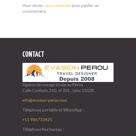
Vous devez
vous connecter
pour publier un
commentaire.
CONTACT
Agence de voyage locale au Pérou
Calle Confucio 250, of 201 , Lima 15038
info@evasion-perou.com
Téléphone portable et WhatsApp :
+51 986733425
Téléphone fixe bureau :