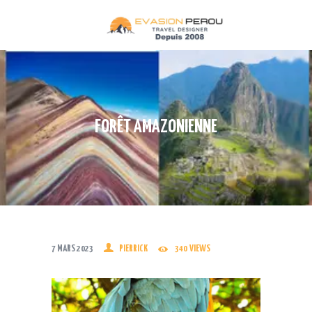
ACCUEIL
CIRCUITS
DESTINATIONS
TREKS
FORÊT AMAZONIENNE
TRAINS
CROISIÈRES
QUI SOMMES NOUS
CONTACT
INFOS PRATIQUES
7 MARS 2023
PIERRICK
340
VIEWS
TERMES ET CONDITIONS