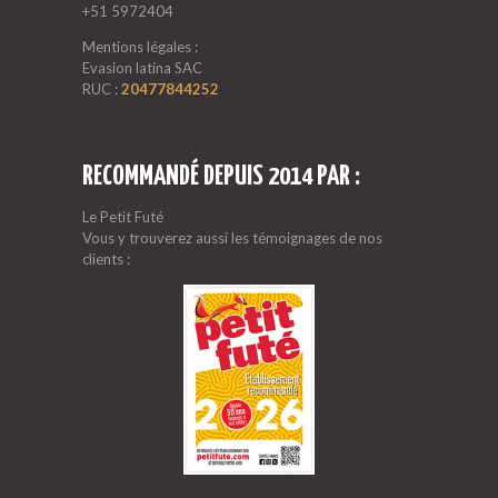
+51 5972404
Mentions légales :
Evasion latina SAC
RUC :
20477844252
RECOMMANDÉ DEPUIS 2014 PAR :
Le Petit Futé
Vous y trouverez aussi les témoignages de nos
clients :