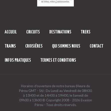
ACCUEIL
CIRCUITS
DESTINATIONS
TREKS
TRAINS
CROISIÈRES
QUI SOMMES NOUS
CONTACT
INFOS PRATIQUES
TERMES ET CONDITIONS
Horaires d'ouverture de notre bureau (Heure du
Pérou GMT - 5h) : Du Lundi au Vendredi de 08H30
à 13H00 et de 14H00 à 19H00, le Samedi de
09h00 à 13h00 © Copyright 2008 - 2026 Evasion
Pérou - Tous droits réservés.