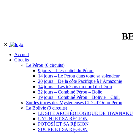
BE
Accueil
Circuits
Le Pérou (6 circuits)
9 jours – L’essentiel du Pérou
14 jours – Le Pérou dans toute sa splendeur
20 jours – De la côte Pacifique à l’Amazonie
14 jours – Les trésors du nord du Pérou
22 jours – Combiné Pérou – Bolie
19 jours – Combiné Pérou – Bolivie – Chili
Sur les traces des Mystérieuses Cités d’Or au Pérou
La Bolivie (9 circuits)
LE SITE ARCHÉOLOGIQUE DE TIWANAKU
UYUNI ET SA RÉGION
POTOSÍ ET SA RÉGION
SUCRE ET SA RÉGION