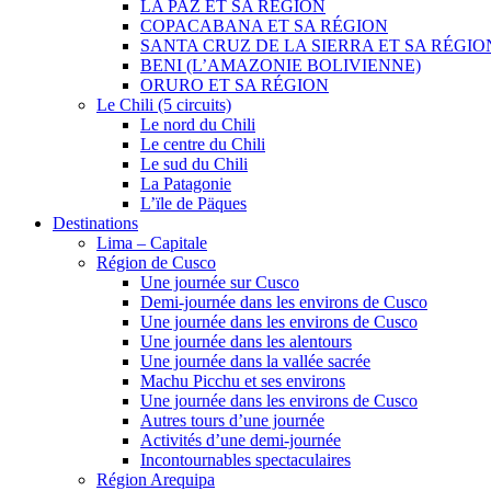
LA PAZ ET SA RÉGION
COPACABANA ET SA RÉGION
SANTA CRUZ DE LA SIERRA ET SA RÉGIO
BENI (L’AMAZONIE BOLIVIENNE)
ORURO ET SA RÉGION
Le Chili (5 circuits)
Le nord du Chili
Le centre du Chili
Le sud du Chili
La Patagonie
L’ïle de Päques
Destinations
Lima – Capitale
Région de Cusco
Une journée sur Cusco
Demi-journée dans les environs de Cusco
Une journée dans les environs de Cusco
Une journée dans les alentours
Une journée dans la vallée sacrée
Machu Picchu et ses environs
Une journée dans les environs de Cusco
Autres tours d’une journée
Activités d’une demi-journée
Incontournables spectaculaires
Région Arequipa