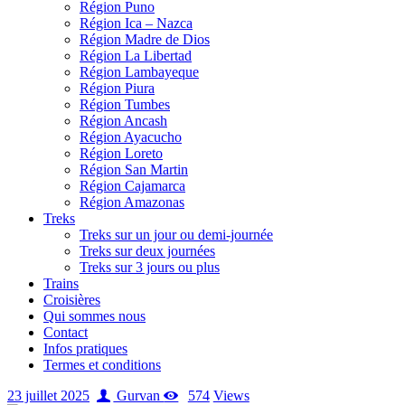
Région Puno
Région Ica – Nazca
Région Madre de Dios
Région La Libertad
Région Lambayeque
Région Piura
Région Tumbes
Région Ancash
Région Ayacucho
Région Loreto
Région San Martin
Région Cajamarca
Région Amazonas
Treks
Treks sur un jour ou demi-journée
Treks sur deux journées
Treks sur 3 jours ou plus
Trains
Croisières
Qui sommes nous
Contact
Infos pratiques
Termes et conditions
23 juillet 2025
Gurvan
574
Views