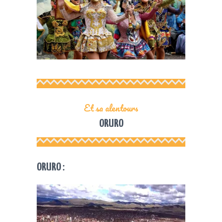
Et sa alentours
ORURO
ORURO :