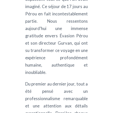
apté à
imaginé. Ce séjour de 17 jours au
trans
mis en
Pérou en fait incontestablement
cult
sonnes
partie. Nous ressentons
nous
ndiqué.
aujourd’hui une immense
pays
 nous
gratitude envers Évasion Pérou
s
ment en
et son directeur Gurvan, qui ont
extra
ivi est
su transformer ce voyage en une
condi
e après
expérience profondément
reco
n Perou
humaine, authentique et
agen
e tout
inoubliable.
logist
voyage.
Du premier au dernier jour, tout a
, on a
été pensé avec un
DANIEL
 notre
professionnalisme remarquable
toute
et une attention aux détails
dons!