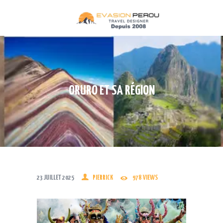
ACCUEIL
CIRCUITS
DESTINATIONS
TREKS
ORURO ET SA RÉGION
TRAINS
CROISIÈRES
QUI SOMMES NOUS
CONTACT
INFOS PRATIQUES
23 JUILLET 2025
PIERRICK
978
VIEWS
TERMES ET CONDITIONS