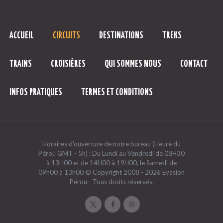
ACCUEIL
CIRCUITS
DESTINATIONS
TREKS
TRAINS
CROISIÈRES
QUI SOMMES NOUS
CONTACT
INFOS PRATIQUES
TERMES ET CONDITIONS
Horaires d'ouverture de notre bureau (Heure du
Pérou GMT - 5h) : Du Lundi au Vendredi de 08H30
à 13H00 et de 14H00 à 19H00, le Samedi de
09h00 à 13h00 © Copyright 2008 - 2026 Evasion
Pérou - Tous droits réservés.