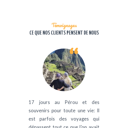
Témoignages
CE QUE NOS CLIENTS PENSENT DE NOUS
amille,
17 jours au Pérou et des
Un vo
s!
souvenirs pour toute une vie: Il
Péro
osé un
est parfois des voyages qui
organi
des et
dépassent tout ce que l’on avait