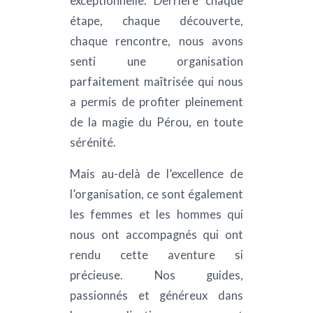
exceptionnelle. Derrière chaque
 leurs
étape, chaque découverte,
t/ Aout
chaque rencontre, nous avons
ique)
senti une organisation
parfaitement maîtrisée qui nous
a permis de profiter pleinement
 ENFANTS
024
de la magie du Pérou, en toute
sérénité.
Mais au-delà de l’excellence de
l’organisation, ce sont également
les femmes et les hommes qui
nous ont accompagnés qui ont
rendu cette aventure si
précieuse. Nos guides,
passionnés et généreux dans