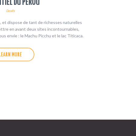
NTIEL DU PÉROU
Circuits
 et dispose de tant de richesses naturelles
ettre en avant deux sites incontournables,
s envie : le Machu Picchu et le lac Titicaca.
LEARN MORE