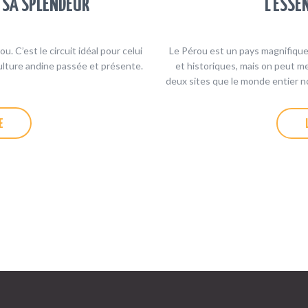
 SA SPLENDEUR
L’ESSE
 C’est le circuit idéal pour celui
Le Pérou est un pays magnifique,
ulture andine passée et présente.
et historiques, mais on peut m
deux sites que le monde entier nou
E