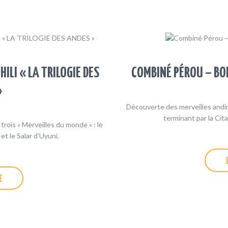
INFOS PRATIQUES
TERMES ET
CONDITIONS
ILI « LA TRILOGIE DES
COMBINÉ PÉROU – BOL
»
Découverte des merveilles andine
terminant par la Cita
rois « Merveilles du monde » : le
et le Salar d’Uyuni.
E