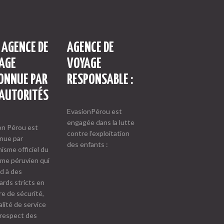
 AGENCE DE
AGENCE DE
AGE
VOYAGE
ONNUE PAR
RESPONSABLE :
 AUTORITÉS
EvasionPérou est
engagée dans la lutte
on Pérou est
contre l’exploitation
nue par
des enfants :
nisme officiel du
sme péruvien qui
d à des
ards stricts en
re de sécurité,
lité de service
 respect des