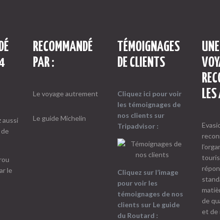
DÉ
RECOMMANDÉ
TÉMOIGNAGES
UNE
4
PAR :
DE CLIENTS
VOY
REC
LES
Le voyage autrement
Cliquez ici pour voir
les témoignages
de
nos clients sur
Le guide Michelin
 aussi
Evasi
Tripadvisor :
 de
recon
l’orga
touri
répon
Cliquez sur l’image
stand
pour voir les
matiè
témoignages
de nos
de qua
clients sur Le guide
et de
du Routard :