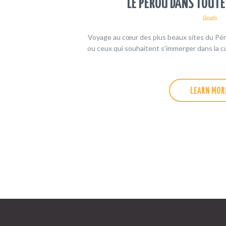
LE PÉROU DANS TOUTE
Circuits
Voyage au cœur des plus beaux sites du Pérou.
ou ceux qui souhaitent s’immerger dans la c
LEARN MOR