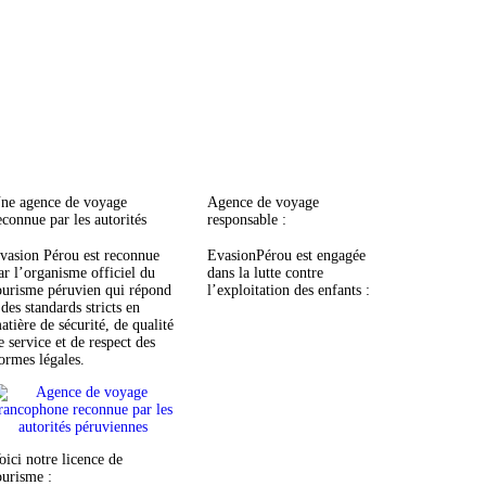
ne agence de voyage
Agence de voyage
econnue par les autorités
responsable :
vasion Pérou est reconnue
EvasionPérou est engagée
ar l’organisme officiel du
dans la lutte contre
ourisme péruvien qui répond
l’exploitation des enfants :
 des standards stricts en
atière de sécurité, de qualité
e service et de respect des
ormes légales.
oici notre licence de
ourisme :