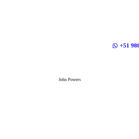
ACCUEIL
CIRCUITS
+51 98
DESTINATIONS
TREKS
John Powers
TRAINS
CROISIÈRES
QUI SOMMES
NOUS