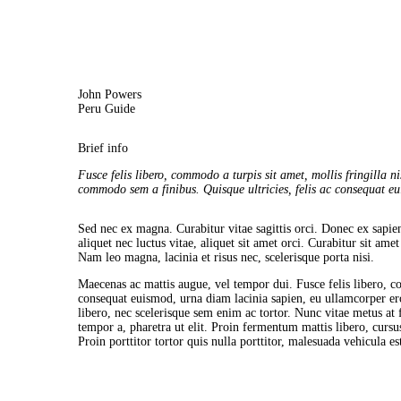
John Powers
Peru Guide
Brief info
Fusce felis libero, commodo a turpis sit amet, mollis fringilla ni
commodo sem a finibus. Quisque ultricies, felis ac consequat eu
Sed nec ex magna. Curabitur vitae sagittis orci. Donec ex sapien
aliquet nec luctus vitae, aliquet sit amet orci. Curabitur sit a
Nam leo magna, lacinia et risus nec, scelerisque porta nisi.
Maecenas ac mattis augue, vel tempor dui. Fusce felis libero, co
consequat euismod, urna diam lacinia sapien, eu ullamcorper er
libero, nec scelerisque sem enim ac tortor. Nunc vitae metus at 
tempor a, pharetra ut elit. Proin fermentum mattis libero, curs
Proin porttitor tortor quis nulla porttitor, malesuada vehicula