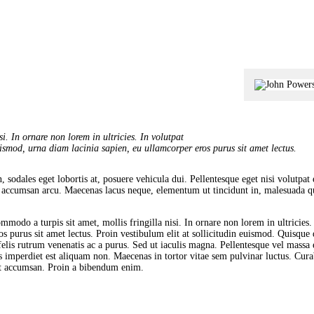
CONTACT
INFOS
PRATIQUES
TERMES ET
CONDITIONS
si. In ornare non lorem in ultricies. In volutpat
ismod, urna diam lacinia sapien, eu ullamcorper eros purus sit amet lectus.
, sodales eget lobortis at, posuere vehicula dui. Pellentesque eget nisi volutp
met accumsan arcu. Maecenas lacus neque, elementum ut tincidunt in, malesuada qui
mmodo a turpis sit amet, mollis fringilla nisi. In ornare non lorem in ultricies
os purus sit amet lectus. Proin vestibulum elit at sollicitudin euismod. Quisq
felis rutrum venenatis ac a purus. Sed ut iaculis magna. Pellentesque vel massa
us imperdiet est aliquam non. Maecenas in tortor vitae sem pulvinar luctus. Cur
 est accumsan. Proin a bibendum enim.