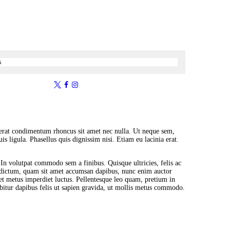
at erat condimentum rhoncus sit amet nec nulla. Ut neque sem,
s ligula. Phasellus quis dignissim nisi. Etiam eu lacinia erat.
. In volutpat commodo sem a finibus. Quisque ultricies, felis ac
ue dictum, quam sit amet accumsan dapibus, nunc enim auctor
 et metus imperdiet luctus. Pellentesque leo quam, pretium in
abitur dapibus felis ut sapien gravida, ut mollis metus commodo.