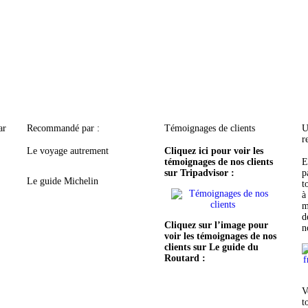
ar
Recommandé par :
Témoignages de clients
U
r
Le voyage autrement
Cliquez ici pour voir les
témoignages
de nos clients
E
sur Tripadvisor :
p
Le guide Michelin
t
à
m
d
Cliquez sur l’image pour
n
voir les témoignages
de nos
clients sur Le guide du
Routard :
V
t