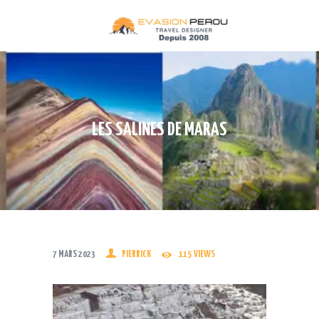
ACCUEIL
CIRCUITS
DESTINATIONS
TREKS
LES SALINES DE MARAS
TRAINS
CROISIÈRES
QUI SOMMES NOUS
CONTACT
INFOS PRATIQUES
7 MARS 2023
PIERRICK
115
VIEWS
TERMES ET CONDITIONS