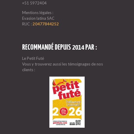
+51 5972404
Mentions légales :
Evasion latina SAC
RUC :
20477844252
RECOMMANDÉ DEPUIS 2014 PAR :
Le Petit Futé
Vous y trouverez aussi les témoignages de nos
clients :