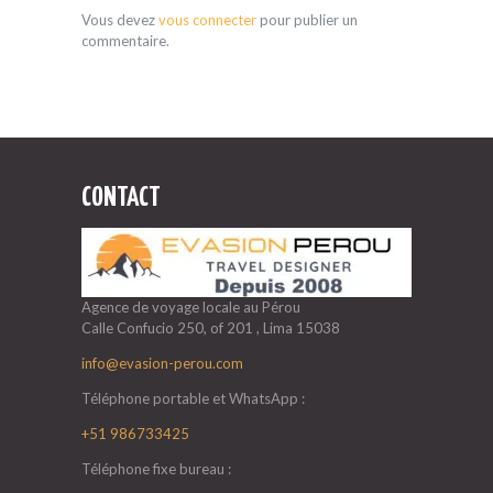
Vous devez
vous connecter
pour publier un
commentaire.
CONTACT
Agence de voyage locale au Pérou
Calle Confucio 250, of 201 , Lima 15038
info@evasion-perou.com
Téléphone portable et WhatsApp :
+51 986733425
Téléphone fixe bureau :