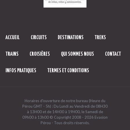
ACCUEIL
CIRCUITS
DESTINATIONS
TREKS
TRAINS
CROISIÈRES
QUI SOMMES NOUS
CONTACT
INFOS PRATIQUES
TERMES ET CONDITIONS
Horaires d'ouverture de notre bureau (Heure du
Pérou GMT - 5h) : Du Lundi au Vendredi de 08H30
à 13H00 et de 14H00 à 19H00, le Samedi de
09h00 à 13h00 © Copyright 2008 - 2026 Evasion
Pérou - Tous droits réservés.