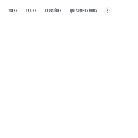
TREKS
TRAINS
CROISIÈRES
QUI SOMMES NOUS
ACCUEIL
CIRCUITS
DESTINATIONS
RSONNES OCTOBRE
TREKS
TRAINS
( CANADA )
CROISIÈRES
QUI SOMMES NOUS
CONTACT