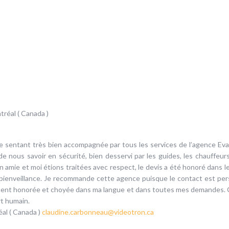
INFOS PRATIQUES
TERMES ET
CONDITIONS
 sentant très bien accompagnée par tous les services de l’agence Eva
 nous savoir en sécurité, bien desservi par les guides, les chauffeur
 amie et moi étions traitées avec respect, le devis a été honoré dans le
bienveillance. Je recommande cette agence puisque le contact est pers
ment honorée et choyée dans ma langue et dans toutes mes demandes. C’
rt humain.
al ( Canada )
claudine.carbonneau@videotron.ca