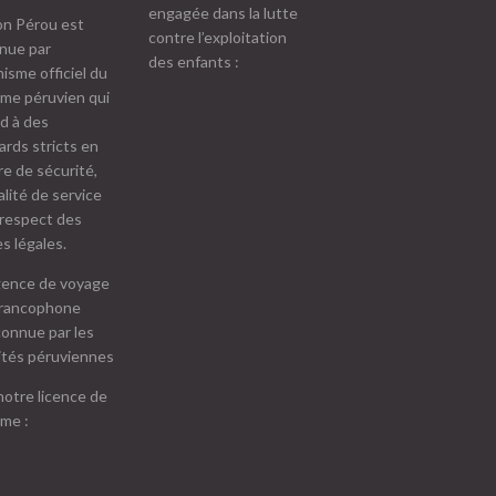
engagée dans la lutte
on Pérou est
contre l’exploitation
nue par
des enfants :
nisme officiel du
sme péruvien qui
d à des
ards stricts en
re de sécurité,
lité de service
 respect des
s légales.
notre licence de
sme :