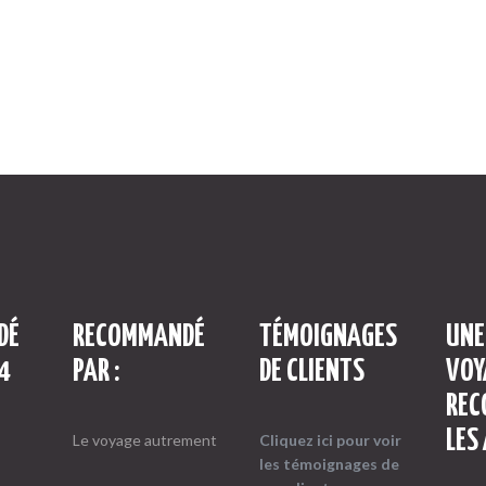
DÉ
RECOMMANDÉ
TÉMOIGNAGES
UNE
4
PAR :
DE CLIENTS
VOY
REC
LES
Le voyage autrement
Cliquez ici pour voir
les témoignages
de