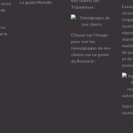
nos clients sur
Le guide Michelin
 aussi
Evasi
Tripadvisor :
 de
recon
l’orga
touri
répon
Cliquez sur l’image
stand
pour voir les
matiè
témoignages
de nos
de qua
clients sur Le guide
et de
du Routard :
norme
Voici 
touri